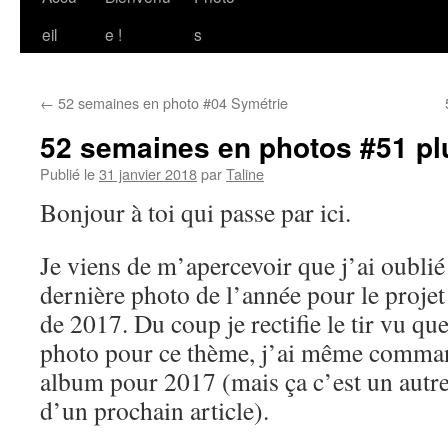
au
eil
e !
s
contenu
←
52 semaines en photo #04 Symétrie
52 semaines en photos #51 p
Publié le
31 janvier 2018
par
Taline
Bonjour à toi qui passe par ici.
Je viens de m’apercevoir que j’ai oublié
dernière photo de l’année pour le proje
de 2017. Du coup je rectifie le tir vu que
photo pour ce thème, j’ai même comman
album pour 2017 (mais ça c’est un autre 
d’un prochain article).