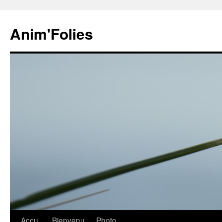
Anim'Folies
Aller
Accu
Bienvenu
Photo