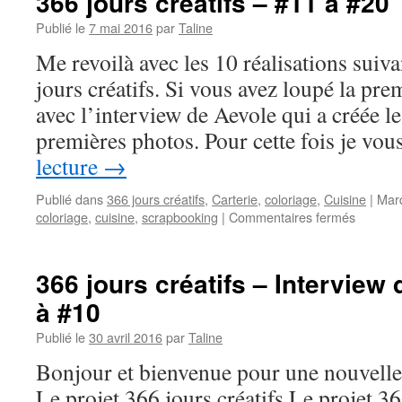
366 jours créatifs – #11 à #20
Publié le
7 mai 2016
par
Taline
Me revoilà avec les 10 réalisations suiv
jours créatifs. Si vous avez loupé la pre
avec l’interview de Aevole qui a créée le 
premières photos. Pour cette fois je vo
lecture
→
Publié dans
366 jours créatifs
,
Carterie
,
coloriage
,
Cuisine
|
Mar
sur
coloriage
,
cuisine
,
scrapbooking
|
Commentaires fermés
366
jours
créatifs
366 jours créatifs – Interview
–
à #10
#11
à
Publié le
30 avril 2016
par
Taline
#20
Bonjour et bienvenue pour une nouvelle 
Le projet 366 jours créatifs Le projet 36