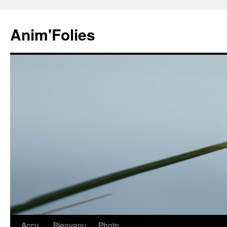
Anim'Folies
Aller
Accu
Bienvenu
Photo