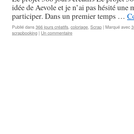
idée de Aevole et je n’ai pas hésité une
participer. Dans un premier temps …
Co
Publié dans
366 jours créatifs
,
coloriage
,
Scrap
|
Marqué avec
3
scrapbooking
|
Un commentaire