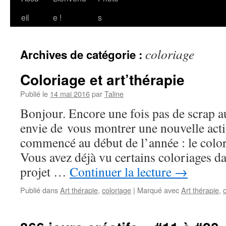
au
eil
e !
s
contenu
coloriage
Archives de catégorie :
Coloriage et art’thérapie
Publié le
14 mai 2016
par
Taline
Bonjour. Encore une fois pas de scrap a
envie de vous montrer une nouvelle activ
commencé au début de l’année : le colori
Vous avez déjà vu certains coloriages da
projet …
Continuer la lecture
→
Publié dans
Art thérapie
,
coloriage
|
Marqué avec
Art thérapie
,