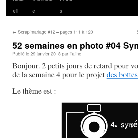
au
eil
e !
s
contenu
←
Scrap’mariage #12 – pages 111 à 120
52 semaines en photo #04 Sym
Publié le
29 janvier 2018
par
Taline
Bonjour. 2 petits jours de retard pour 
de la semaine 4 pour le projet
des botte
Le thème est :