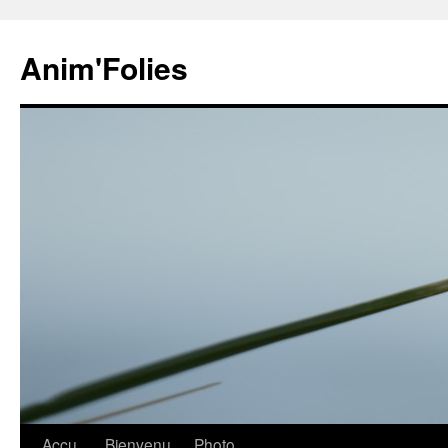
Anim'Folies
Aller
Accu
Bienvenu
Photo