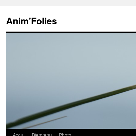
Anim'Folies
Aller
Accu
Bienvenu
Photo