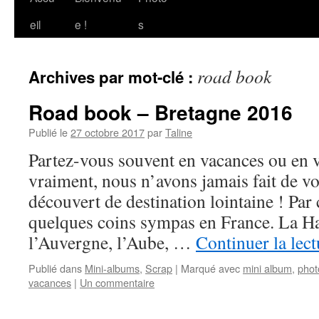
au
eil
e !
s
contenu
road book
Archives par mot-clé :
Road book – Bretagne 2016
Publié le
27 octobre 2017
par
Taline
Partez-vous souvent en vacances ou en 
vraiment, nous n’avons jamais fait de v
découvert de destination lointaine ! Par
quelques coins sympas en France. La Ha
l’Auvergne, l’Aube, …
Continuer la lec
Publié dans
Mini-albums
,
Scrap
|
Marqué avec
mini album
,
phot
vacances
|
Un commentaire