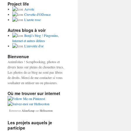
Project life
Aevole
Crevette d'ODouce
L'azote rose
Autres blogs à voir
Benji’s blog ! Pingouins,
Internet et autres délires
L'envolée d'or
Bienvenue
Animfolies ! Scrapbooking, photos et
divers liens sur pleins de chouettes trucs.
Les photos de ce blog ne sont pas libres
de droits. Merci de me contacter si vous
souhaiter en utiliser un ou plusieurs.
Où me trouver sur internet
Retrouvez
AlineScrap
sur
Hellocoton
Les projets auquels je
participe