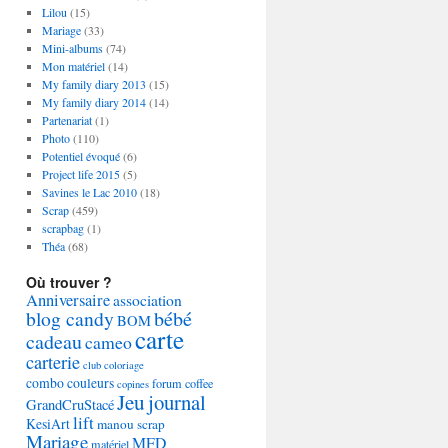
Lilou
(15)
Mariage
(33)
Mini-albums
(74)
Mon matériel
(14)
My family diary 2013
(15)
My family diary 2014
(14)
Partenariat
(1)
Photo
(110)
Potentiel évoqué
(6)
Project life 2015
(5)
Savines le Lac 2010
(18)
Scrap
(459)
scrapbag
(1)
Théa
(68)
Où trouver ?
Anniversaire
association
blog candy
bébé
BOM
carte
cadeau
cameo
carterie
club
coloriage
combo couleurs
forum coffee
copines
Jeu
journal
GrandCruStacé
lift
KesiArt
manou scrap
Mariage
MFD
matériel