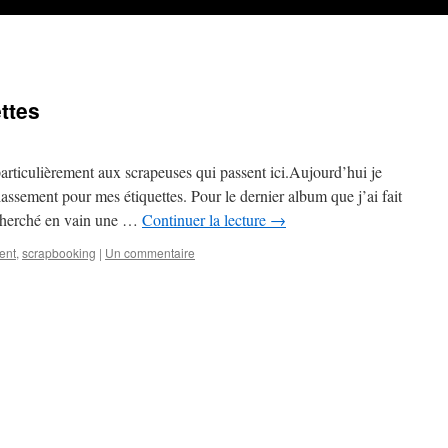
ttes
articulièrement aux scrapeuses qui passent ici.Aujourd’hui je
assement pour mes étiquettes. Pour le dernier album que j’ai fait
i cherché en vain une …
Continuer la lecture
→
ent
,
scrapbooking
|
Un commentaire