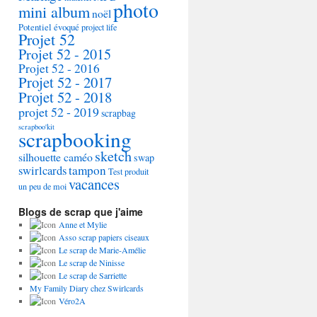
photo
mini album
noël
Potentiel évoqué
project life
Projet 52
Projet 52 - 2015
Projet 52 - 2016
Projet 52 - 2017
Projet 52 - 2018
projet 52 - 2019
scrapbag
scrapboo'kit
scrapbooking
sketch
silhouette caméo
swap
tampon
swirlcards
Test produit
vacances
un peu de moi
Blogs de scrap que j'aime
Anne et Mylie
Asso scrap papiers ciseaux
Le scrap de Marie-Amélie
Le scrap de Ninisse
Le scrap de Sarriette
My Family Diary chez Swirlcards
Véro2A