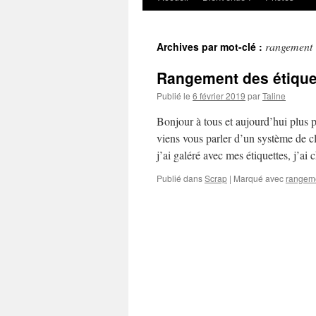
au
rangement
Archives par mot-clé :
contenu
Rangement des étique
Publié le
6 février 2019
par
Taline
Bonjour à tous et aujourd’hui plus p
viens vous parler d’un système de cl
j’ai galéré avec mes étiquettes, j’a
Publié dans
Scrap
|
Marqué avec
rangem