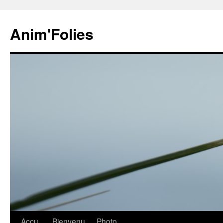
Anim'Folies
Aller
Accu
Bienvenu
Photo