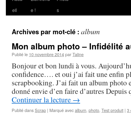
au
eil
e !
s
contenu
album
Archives par mot-clé :
Mon album photo – Infidélité 
Publié le
10 novembre 2014
par
Taline
Bonjour et bon lundi à vous. Aujourd’hu
confidence…. et oui j’ai fait une enfin pl
scrapbooking. J’ai fait un album photo e
donné envie d’en faire d’autres Depuis
Continuer la lecture
→
Publié dans
Scrap
|
Marqué avec
album
,
photo
,
Test produit
|
3