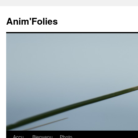
Anim'Folies
Aller
Accu
Bienvenu
Photo