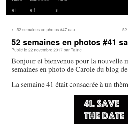
au
eil
e !
s
contenu
←
52 semaines en photos #47 eau
52
52 semaines en photos #41 sa
Publié le
22 novembre 2017
par
Taline
Bonjour et bienvenue pour la nouvelle m
semaines en photo de Carole du blog des
La semaine 41 était consacrée à un thèm