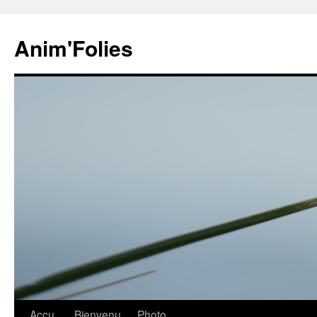
Anim'Folies
Aller
Accu
Bienvenu
Photo