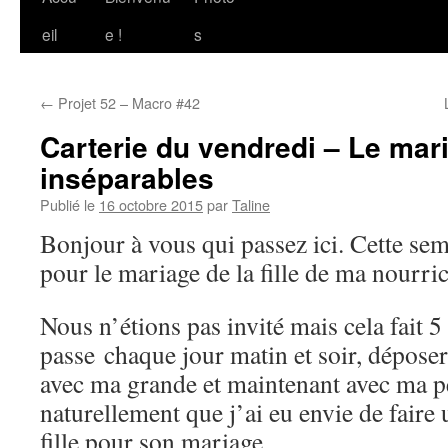
au
eil
e !
s
contenu
←
Projet 52 – Macro #42
Carterie du vendredi – Le mar
inséparables
Publié le
16 octobre 2015
par
Taline
Bonjour à vous qui passez ici. Cette sem
pour le mariage de la fille de ma nourric
Nous n’étions pas invité mais cela fait 5
passe chaque jour matin et soir, dépos
avec ma grande et maintenant avec ma pe
naturellement que j’ai eu envie de faire 
fille pour son mariage.