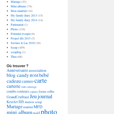
Mariage
(33)
Mini-albums
(74)
Mon matériel
(14)
My family diary 2013
(15)
My family diary 2014
(14)
Partenariat
(1)
Photo
(110)
Potentiel évoqué
(6)
Project life 2015
(5)
Savines le Lac 2010
(18)
Scrap
(459)
scrapbag
(1)
Théa
(68)
Où trouver ?
Anniversaire
association
blog candy
bébé
BOM
carte
cadeau
cameo
carterie
club
coloriage
combo couleurs
forum coffee
copines
Jeu
journal
GrandCruStacé
lift
KesiArt
manou scrap
Mariage
MFD
matériel
photo
mini album
noël