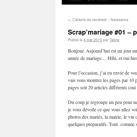
au
←
Carterie du vendredi – Naissance
contenu
Scrap’mariage #01 – p
Publié le
4 mai 2015
par
Taline
Bonjour. Aujourd’hui est un jour un
année de mariage… Hihi, et oui hie
Pour l’occasion, j’ai eu envie de 
vais vous montrer les pages par 10 
pages soit 20 articles différents (oui 
Du coup je regroupe un peu pour ne 
je vous dévoile ce que vous allez voir
photos des mariés, la mairie, le vin d
quelques préparatifs. Tout comme s