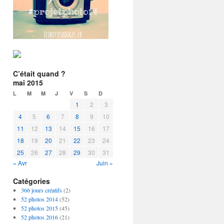
C’était quand ?
mai 2015
L
M
M
J
V
S
D
1
2
3
4
5
6
7
8
9
10
11
12
13
14
15
16
17
18
19
20
21
22
23
24
25
26
27
28
29
30
31
« Avr
Juin »
Catégories
366 jours créatifs
(2)
52 photos 2014
(52)
52 photos 2015
(45)
52 photos 2016
(21)