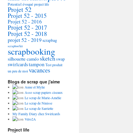
Potentiel évoqué
project life
Projet 52
Projet 52 - 2015
Projet 52 - 2016
Projet 52 - 2017
Projet 52 - 2018
projet 52 - 2019
scrapbag
scrapboo'kit
scrapbooking
sketch
silhouette caméo
swap
tampon
swirlcards
Test produit
vacances
un peu de moi
Blogs de scrap que j'aime
Anne et Mylie
Asso scrap papiers ciseaux
Le scrap de Marie-Amélie
Le scrap de Ninisse
Le scrap de Sarriette
My Family Diary chez Swirlcards
Véro2A
Project life