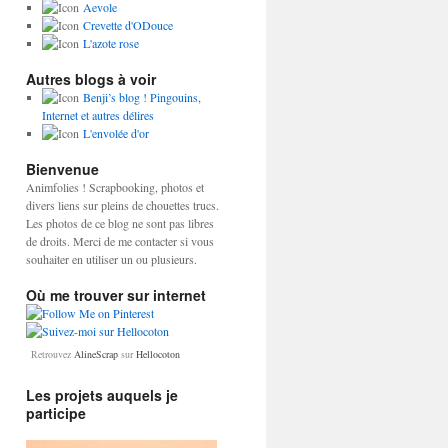
Aevole
Crevette d'ODouce
L'azote rose
Autres blogs à voir
Benji’s blog ! Pingouins,
Internet et autres délires
L'envolée d'or
Bienvenue
Animfolies ! Scrapbooking, photos et
divers liens sur pleins de chouettes trucs.
Les photos de ce blog ne sont pas libres
de droits. Merci de me contacter si vous
souhaiter en utiliser un ou plusieurs.
Où me trouver sur internet
Retrouvez
AlineScrap
sur
Hellocoton
Les projets auquels je
participe