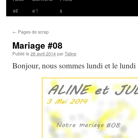
au
eil
e !
s
contenu
←
Pages de scrap
Mariage #08
Publié le
28 avril 2014
par
Taline
Bonjour, nous sommes lundi et le lu