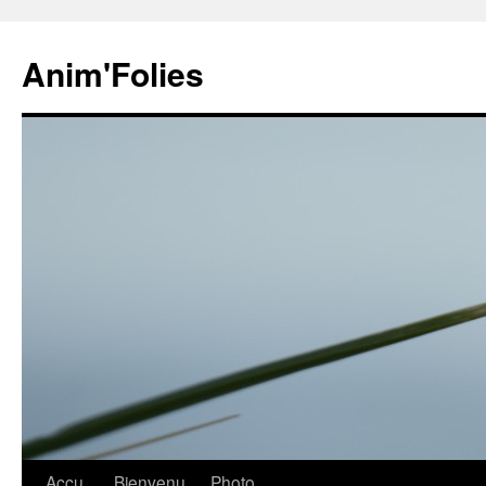
Anim'Folies
Aller
Accu
Bienvenu
Photo