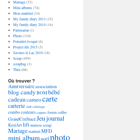
Mariage
(33)
Mini-albums
(74)
Mon matériel
(14)
My family diary 2013
(15)
My family diary 2014
(14)
Partenariat
(1)
Photo
(110)
Potentiel évoqué
(6)
Project life 2015
(5)
Savines le Lac 2010
(18)
Scrap
(459)
scrapbag
(1)
Théa
(68)
Où trouver ?
Anniversaire
association
blog candy
bébé
BOM
carte
cadeau
cameo
carterie
club
coloriage
combo couleurs
forum coffee
copines
Jeu
journal
GrandCruStacé
lift
KesiArt
manou scrap
Mariage
MFD
matériel
photo
mini album
noël