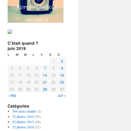
C’était quand ?
juin 2019
L
M
M
J
V
S
D
1
2
3
4
5
6
7
8
9
10
11
12
13
14
15
16
17
18
19
20
21
22
23
24
25
26
27
28
29
30
« Mai
Juil »
Catégories
366 jours créatifs
(2)
52 photos 2014
(52)
52 photos 2015
(45)
52 photos 2016
(21)