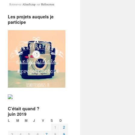
Retrouvez
AlineScrap
sur
Hellocoton
Les projets auquels je
participe
C’était quand ?
juin 2019
L
M
M
J
V
S
D
1
2
3
4
5
6
7
8
9