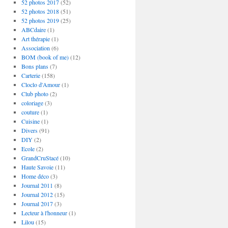
52 photos 2017
(52)
52 photos 2018
(51)
52 photos 2019
(25)
ABCdaire
(1)
Art thérapie
(1)
Association
(6)
BOM (book of me)
(12)
Bons plans
(7)
Carterie
(158)
Cloclo d'Amour
(1)
Club photo
(2)
coloriage
(3)
couture
(1)
Cuisine
(1)
Divers
(91)
DIY
(2)
Ecole
(2)
GrandCruStacé
(10)
Haute Savoie
(11)
Home déco
(3)
Journal 2011
(8)
Journal 2012
(15)
Journal 2017
(3)
Lecteur à l'honneur
(1)
Lilou
(15)