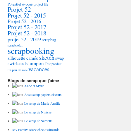
Potentiel évoqué
project life
Projet 52
Projet 52 - 2015
Projet 52 - 2016
Projet 52 - 2017
Projet 52 - 2018
projet 52 - 2019
scrapbag
scrapboo'kit
scrapbooking
sketch
silhouette caméo
swap
tampon
swirlcards
Test produit
vacances
un peu de moi
Blogs de scrap que j'aime
Anne et Mylie
Asso scrap papiers ciseaux
Le scrap de Marie-Amélie
Le scrap de Ninisse
Le scrap de Sarriette
My Family Diary chez Swirlcards