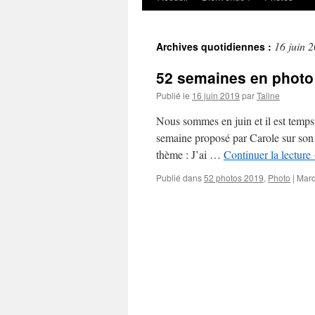
au
16 juin 
Archives quotidiennes :
contenu
52 semaines en photo 
Publié le
16 juin 2019
par
Taline
Nous sommes en juin et il est temps qu
semaine proposé par Carole sur son 
thème : J’ai …
Continuer la lecture
Publié dans
52 photos 2019
,
Photo
|
Marq