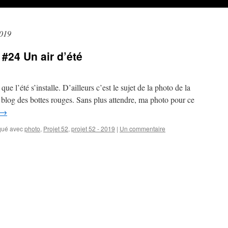
2019
#24 Un air d’été
e l’été s’installe. D’ailleurs c’est le sujet de la photo de la
blog des bottes rouges. Sans plus attendre, ma photo pour ce
→
ué avec
photo
,
Projet 52
,
projet 52 - 2019
|
Un commentaire