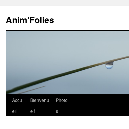
Anim'Folies
Aller
Accu
Bienvenu
Photo
au
eil
e !
s
contenu