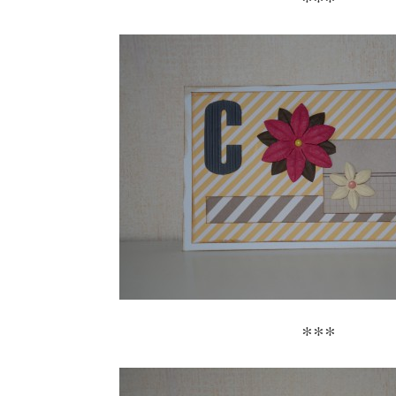
***
***