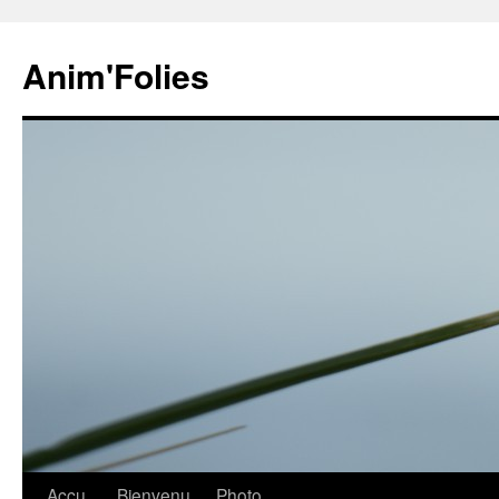
Anim'Folies
Aller
Accu
Bienvenu
Photo