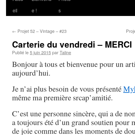
au
eil
e !
s
contenu
←
Projet 52 – Vintage – #23
Proj
Carterie du vendredi – MERCI
Publié le
5 juin 2015
par
Taline
Bonjour à tous et bienvenue pour un arti
aujourd’hui.
Je n’ai plus besoin de vous présenté
Myl
même ma première srcap’amitié.
C’est une personne sincère, qui a de no
a toujours été d’un grand soutien pour
de joie comme dans les moments de doute