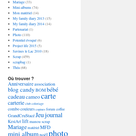
Mariage
(33)
Mini-albums
(74)
Mon matériel
(14)
My family diary 2013
(15)
My family diary 2014
(14)
Partenariat
(1)
Photo
(110)
Potentiel évoqué
(6)
Project life 2015
(5)
Savines le Lac 2010
(18)
Scrap
(459)
scrapbag
(1)
Théa
(68)
Où trouver ?
Anniversaire
association
blog candy
bébé
BOM
carte
cadeau
cameo
carterie
club
coloriage
combo couleurs
forum coffee
copines
Jeu
journal
GrandCruStacé
lift
KesiArt
manou scrap
Mariage
MFD
matériel
photo
mini album
noël