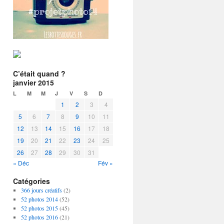
C’était quand ?
janvier 2015
L
M
M
J
V
S
D
1
2
3
4
5
6
7
8
9
10
11
12
13
14
15
16
17
18
19
20
21
22
23
24
25
26
27
28
29
30
31
« Déc
Fév »
Catégories
366 jours créatifs
(2)
52 photos 2014
(52)
52 photos 2015
(45)
52 photos 2016
(21)