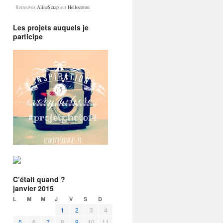
Retrouvez
AlineScrap
sur
Hellocoton
Les projets auquels je
participe
C’était quand ?
janvier 2015
L
M
M
J
V
S
D
1
2
3
4
5
6
7
8
9
10
11