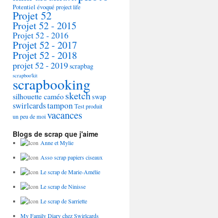
Potentiel évoqué
project life
Projet 52
Projet 52 - 2015
Projet 52 - 2016
Projet 52 - 2017
Projet 52 - 2018
projet 52 - 2019
scrapbag
scrapboo'kit
scrapbooking
sketch
silhouette caméo
swap
tampon
swirlcards
Test produit
vacances
un peu de moi
Blogs de scrap que j'aime
Anne et Mylie
Asso scrap papiers ciseaux
Le scrap de Marie-Amélie
Le scrap de Ninisse
Le scrap de Sarriette
My Family Diary chez Swirlcards