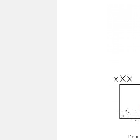
J’ai u