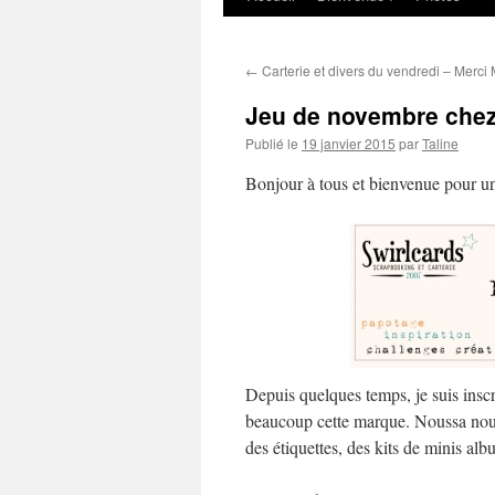
au
←
Carterie et divers du vendredi – Merci 
contenu
Jeu de novembre chez
Publié le
19 janvier 2015
par
Taline
Bonjour à tous et bienvenue pour un
Depuis quelques temps, je suis insc
beaucoup cette marque. Noussa nous
des étiquettes, des kits de minis al