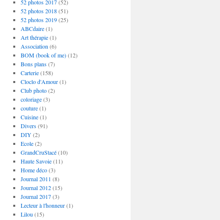
52 photos 2017
(52)
52 photos 2018
(51)
52 photos 2019
(25)
ABCdaire
(1)
Art thérapie
(1)
Association
(6)
BOM (book of me)
(12)
Bons plans
(7)
Carterie
(158)
Cloclo d'Amour
(1)
Club photo
(2)
coloriage
(3)
couture
(1)
Cuisine
(1)
Divers
(91)
DIY
(2)
Ecole
(2)
GrandCruStacé
(10)
Haute Savoie
(11)
Home déco
(3)
Journal 2011
(8)
Journal 2012
(15)
Journal 2017
(3)
Lecteur à l'honneur
(1)
Lilou
(15)