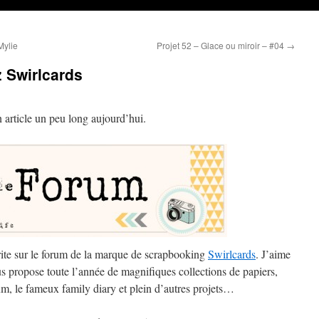
Mylie
Projet 52 – Glace ou miroir – #04
→
 Swirlcards
 article un peu long aujourd’hui.
rite sur le forum de la marque de scrapbooking
Swirlcards
. J’aime
 propose toute l’année de magnifiques collections de papiers,
bum, le fameux family diary et plein d’autres projets…