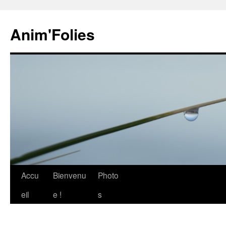
Anim'Folies
Aller
Accu
Bienvenu
Photo
au
eil
e !
s
contenu