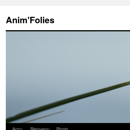
Anim'Folies
Aller
Accu
Bienvenu
Photo