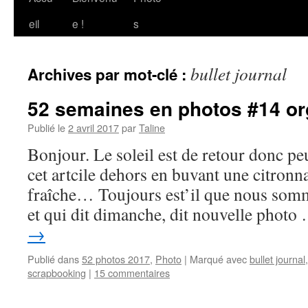
au
eil
e !
s
contenu
bullet journal
Archives par mot-clé :
52 semaines en photos #14 orga
Publié le
2 avril 2017
par
Taline
Bonjour. Le soleil est de retour donc peu
cet artcile dehors en buvant une citronn
fraîche… Toujours est’il que nous somm
et qui dit dimanche, dit nouvelle phot
→
Publié dans
52 photos 2017
,
Photo
|
Marqué avec
bullet journal
scrapbooking
|
15 commentaires