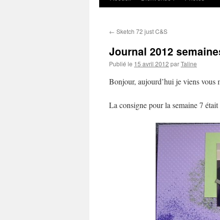
au
←
Sketch 72 just C&S
contenu
Journal 2012 semaines
Publié le
15 avril 2012
par
Taline
Bonjour, aujourd’hui je viens vous 
La consigne pour la semaine 7 était 