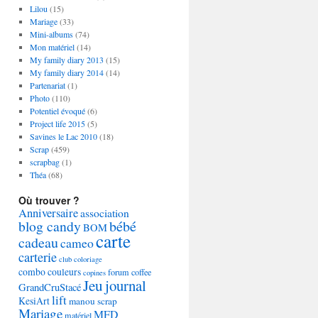
Lilou
(15)
Mariage
(33)
Mini-albums
(74)
Mon matériel
(14)
My family diary 2013
(15)
My family diary 2014
(14)
Partenariat
(1)
Photo
(110)
Potentiel évoqué
(6)
Project life 2015
(5)
Savines le Lac 2010
(18)
Scrap
(459)
scrapbag
(1)
Théa
(68)
Où trouver ?
Anniversaire
association
blog candy
bébé
BOM
carte
cadeau
cameo
carterie
club
coloriage
combo couleurs
forum coffee
copines
Jeu
journal
GrandCruStacé
lift
KesiArt
manou scrap
Mariage
MFD
matériel