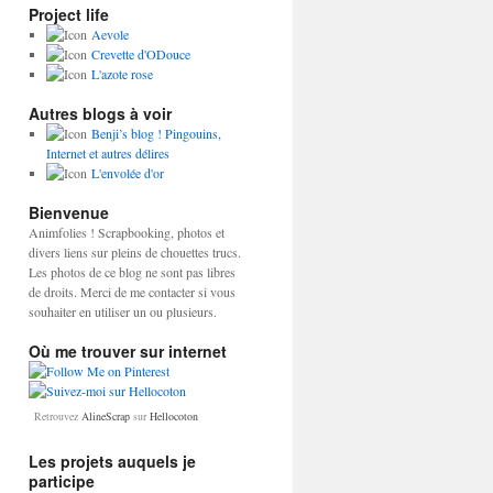
Project life
Aevole
Crevette d'ODouce
L'azote rose
Autres blogs à voir
Benji’s blog ! Pingouins,
Internet et autres délires
L'envolée d'or
Bienvenue
Animfolies ! Scrapbooking, photos et
divers liens sur pleins de chouettes trucs.
Les photos de ce blog ne sont pas libres
de droits. Merci de me contacter si vous
souhaiter en utiliser un ou plusieurs.
Où me trouver sur internet
Retrouvez
AlineScrap
sur
Hellocoton
Les projets auquels je
participe