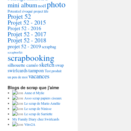
photo
mini album
noël
Potentiel évoqué
project life
Projet 52
Projet 52 - 2015
Projet 52 - 2016
Projet 52 - 2017
Projet 52 - 2018
projet 52 - 2019
scrapbag
scrapboo'kit
scrapbooking
sketch
silhouette caméo
swap
tampon
swirlcards
Test produit
vacances
un peu de moi
Blogs de scrap que j'aime
Anne et Mylie
Asso scrap papiers ciseaux
Le scrap de Marie-Amélie
Le scrap de Ninisse
Le scrap de Sarriette
My Family Diary chez Swirlcards
Véro2A