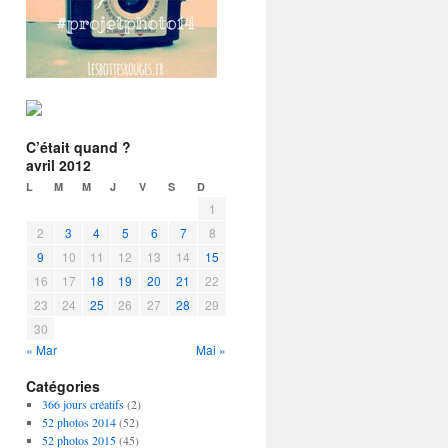
C’était quand ?
avril 2012
L
M
M
J
V
S
D
1
2
3
4
5
6
7
8
9
10
11
12
13
14
15
16
17
18
19
20
21
22
23
24
25
26
27
28
29
30
« Mar
Mai »
Catégories
366 jours créatifs
(2)
52 photos 2014
(52)
52 photos 2015
(45)