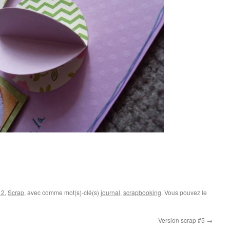
12
,
Scrap
, avec comme mot(s)-clé(s)
journal
,
scrapbooking
. Vous pouvez le
Version scrap #5
→