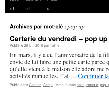
au
eil
e !
s
contenu
pop up
Archives par mot-clé :
Carterie du vendredi – pop up 
Publié le
28 juin 2019
par
Taline
En mars, il y a eu l’anniversaire de la fil
envie de lui faire une petite carte parce 
qu’elle vient à la maison elle adore me 
activités manuelles. J’ai …
Continuer la
Publié dans
Carterie
,
Scrap
|
Marqué avec
carte
,
carterie
,
pop u