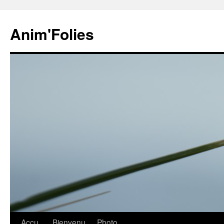
Anim'Folies
Aller
Accu
Bienvenu
Photo