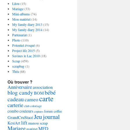
Lilou
(15)
Mariage
(33)
Mini-albums
(74)
Mon matériel
(14)
My family diary 2013
(15)
My family diary 2014
(14)
Partenariat
(1)
Photo
(110)
Potentiel évoqué
(6)
Project life 2015
(5)
Savines le Lac 2010
(18)
Scrap
(459)
scrapbag
(1)
Théa
(68)
Où trouver ?
Anniversaire
association
blog candy
bébé
BOM
carte
cadeau
cameo
carterie
club
coloriage
combo couleurs
forum coffee
copines
Jeu
journal
GrandCruStacé
lift
KesiArt
manou scrap
Mariage
MFD
matériel