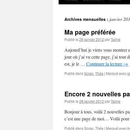
au
janvier 20
Archives mensuelles :
contenu
Ma page préférée
Publié le
29 janvier 2012
par
Taline
Aujourd’hui je viens vous montrer 
jour où j’ai vu cette page, j’ai tout
est, je le …
Continuer la lecture
→
Publié dans
Scrap
,
Théa
|
Marqué avec
p
Encore 2 nouvelles p
Publié le
28 janvier 2012
par
Taline
Bonjour à tous, voilà 2 nouvelles p
c’est une page de moi… Voilà pour 
Publié dans
Scrap
,
Théa
|
Marqué avec
b