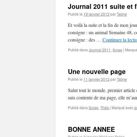
Journal 2011 suite et 
Publié le
19 janvier 2012
par
Taline
Et voilà la suite et la fin de mon
consigne : un animal Semaine 48, c
consigne : des …
Continuer la lect
Publié dans
Journal 2011
,
Scrap
|
Marqué
Une nouvelle page
Publié le
11 janvier 2012
par
Taline
Salut tout le monde, premier articl
suis contente de ma page, elle m’a
Publié dans
Scrap
,
Théa
|
Marqué avec
s
BONNE ANNEE
Publié le
2 janvier 2012
par
Taline