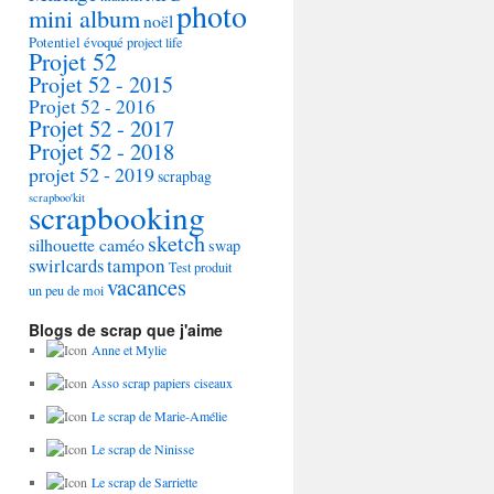
photo
mini album
noël
Potentiel évoqué
project life
Projet 52
Projet 52 - 2015
Projet 52 - 2016
Projet 52 - 2017
Projet 52 - 2018
projet 52 - 2019
scrapbag
scrapboo'kit
scrapbooking
sketch
silhouette caméo
swap
tampon
swirlcards
Test produit
vacances
un peu de moi
Blogs de scrap que j'aime
Anne et Mylie
Asso scrap papiers ciseaux
Le scrap de Marie-Amélie
Le scrap de Ninisse
Le scrap de Sarriette