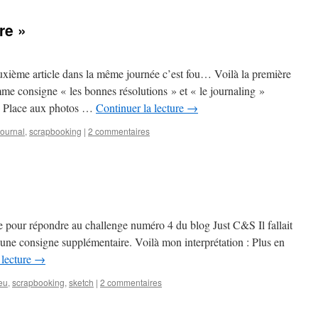
re »
uxième article dans la même journée c’est fou… Voilà la première
e consigne « les bonnes résolutions » et « le journaling »
e. Place aux photos …
Continuer la lecture
→
journal
,
scrapbooking
|
2 commentaires
ge pour répondre au challenge numéro 4 du blog Just C&S Il fallait
 une consigne supplémentaire. Voilà mon interprétation : Plus en
 lecture
→
eu
,
scrapbooking
,
sketch
|
2 commentaires