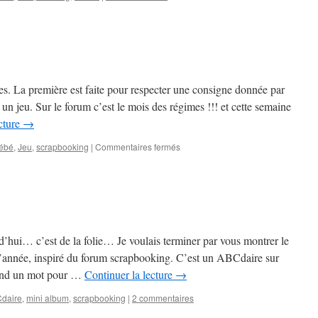
s. La première est faite pour respecter une consigne donnée par
n jeu. Sur le forum c’est le mois des régimes !!! et cette semaine
cture
→
sur
ébé
,
Jeu
,
scrapbooking
|
Commentaires fermés
2
nouvelles
pages
d’hui… c’est de la folie… Je voulais terminer par vous montrer le
’année, inspiré du forum scrapbooking. C’est un ABCdaire sur
ond un mot pour …
Continuer la lecture
→
daire
,
mini album
,
scrapbooking
|
2 commentaires