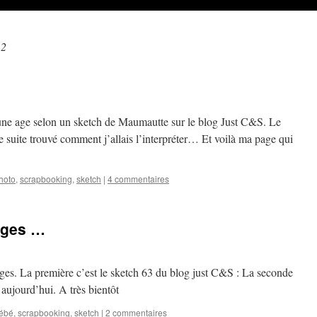
12
une age selon un sketch de Maumautte sur le blog Just C&S. Le
 de suite trouvé comment j’allais l’interpréter… Et voilà ma page qui
hoto
,
scrapbooking
,
sketch
|
4 commentaires
ages …
ages. La première c’est le sketch 63 du blog just C&S : La seconde
aujourd’hui. A très bientôt
ébé
,
scrapbooking
,
sketch
|
2 commentaires