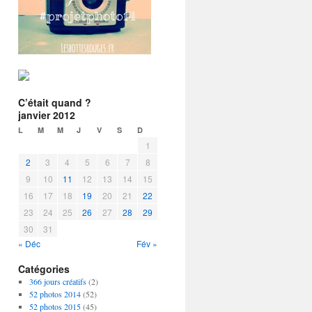
C’était quand ?
janvier 2012
L
M
M
J
V
S
D
1
2
3
4
5
6
7
8
9
10
11
12
13
14
15
16
17
18
19
20
21
22
23
24
25
26
27
28
29
30
31
« Déc
Fév »
Catégories
366 jours créatifs
(2)
52 photos 2014
(52)
52 photos 2015
(45)