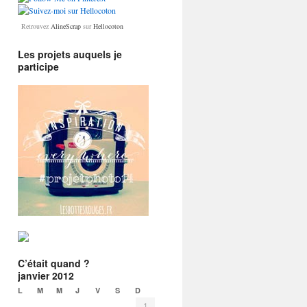
Retrouvez
AlineScrap
sur
Hellocoton
Les projets auquels je
participe
C’était quand ?
janvier 2012
L
M
M
J
V
S
D
1